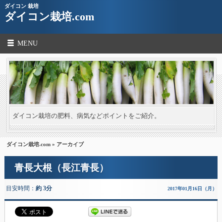
ダイコン 栽培
ダイコン栽培.com
MENU
ダイコン栽培の肥料、病気などポイントをご紹介。
ダイコン栽培.com
» アーカイブ
青長大根（長江青長）
目安時間：
約 3分
2017年01月16日（月）