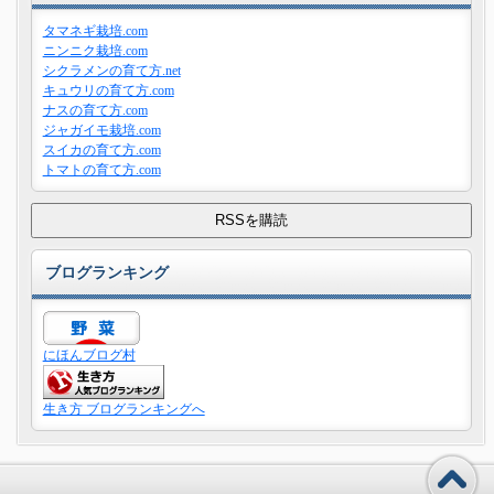
タマネギ栽培.com
ニンニク栽培.com
シクラメンの育て方.net
キュウリの育て方.com
ナスの育て方.com
ジャガイモ栽培.com
スイカの育て方.com
トマトの育て方.com
ブログランキング
にほんブログ村
生き方 ブログランキングへ