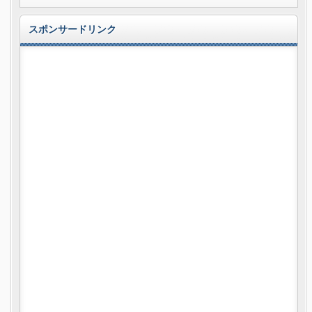
スポンサードリンク