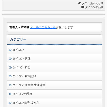
タグ ：
あやめっ娘
ダイコンの品種
管理人＝片岡静
メールはこちらから
お願いします
カテゴリー
ダイコン
ダイコン 収穫
ダイコン 料理
ダイコン 栽培記録
ダイコン 病害虫 生理障害
ダイコンの品種
ダイコン栽培 12ヵ月