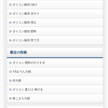
ダイコン栽培 Q&A
ダイコン栽培 水やり
ダイコン栽培 用土
ダイコン栽培 肥料
ダイコン栽培 育て方
最近の投稿
ダイコン 肥料のやりすぎ
YRおでん大根
赤大根
ダイコン 葉だけ 伸びる
春こまち大根