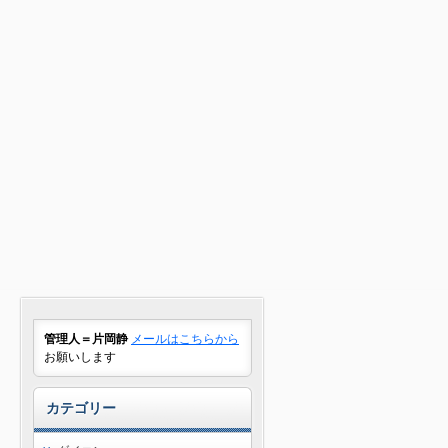
管理人＝片岡静
メールはこちらから
お願いします
カテゴリー