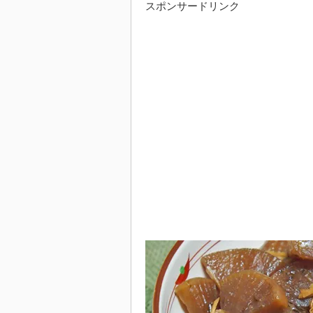
スポンサードリンク