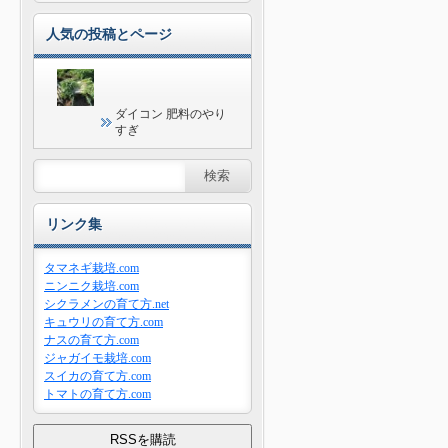
人気の投稿とページ
ダイコン 肥料のやり
すぎ
リンク集
タマネギ栽培.com
ニンニク栽培.com
シクラメンの育て方.net
キュウリの育て方.com
ナスの育て方.com
ジャガイモ栽培.com
スイカの育て方.com
トマトの育て方.com