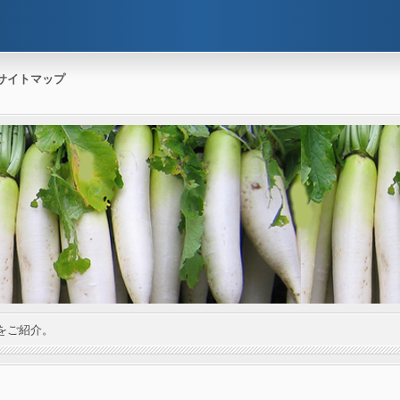
サイトマップ
をご紹介。