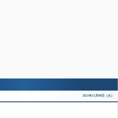
2021年11月09日（火）