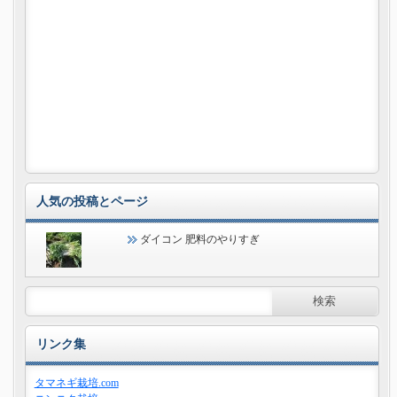
人気の投稿とページ
ダイコン 肥料のやりすぎ
リンク集
タマネギ栽培.com