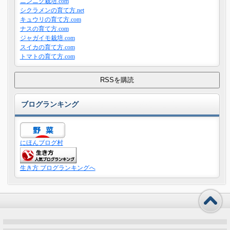
ニンニク栽培.com
シクラメンの育て方.net
キュウリの育て方.com
ナスの育て方.com
ジャガイモ栽培.com
スイカの育て方.com
トマトの育て方.com
ブログランキング
にほんブログ村
生き方 ブログランキングへ