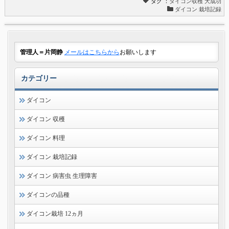
タグ ：
ダイコン収穫
大成功
ダイコン 栽培記録
管理人＝片岡静
メールはこちらから
お願いします
カテゴリー
ダイコン
ダイコン 収穫
ダイコン 料理
ダイコン 栽培記録
ダイコン 病害虫 生理障害
ダイコンの品種
ダイコン栽培 12ヵ月