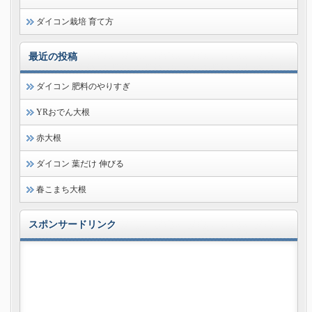
ダイコン栽培 育て方
最近の投稿
ダイコン 肥料のやりすぎ
YRおでん大根
赤大根
ダイコン 葉だけ 伸びる
春こまち大根
スポンサードリンク