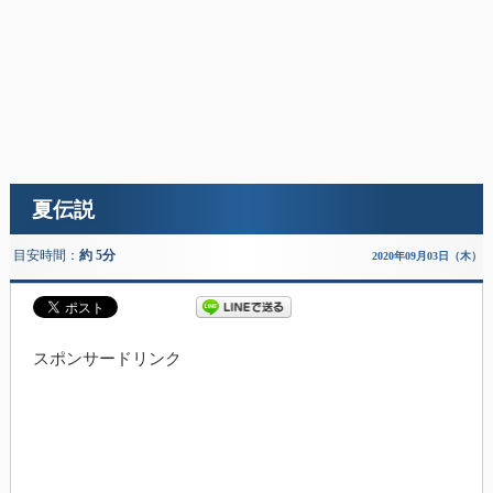
夏伝説
目安時間：
約 5分
2020年09月03日（木）
スポンサードリンク