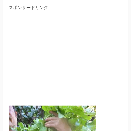
スポンサードリンク