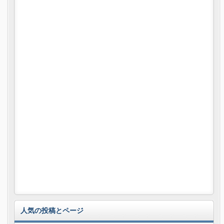
人気の投稿とページ