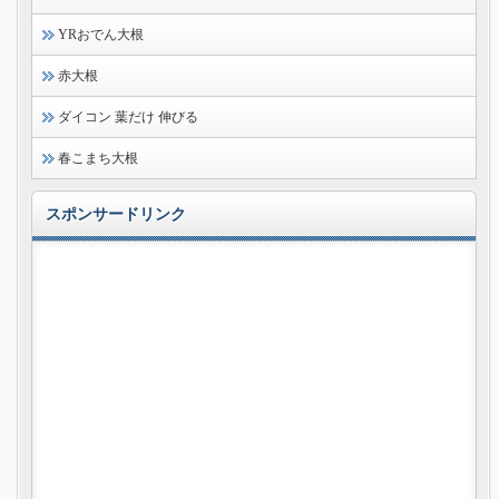
YRおでん大根
赤大根
ダイコン 葉だけ 伸びる
春こまち大根
スポンサードリンク