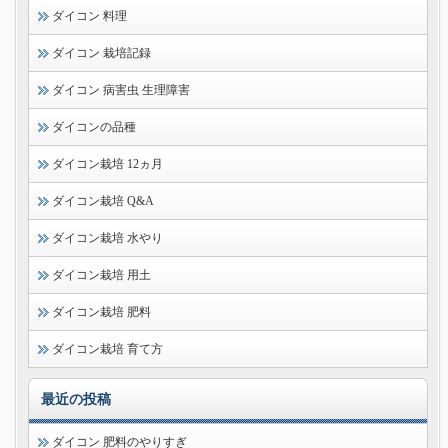
ダイコン 料理
ダイコン 栽培記録
ダイコン 病害虫 生理障害
ダイコンの品種
ダイコン栽培 12ヵ月
ダイコン栽培 Q&A
ダイコン栽培 水やり
ダイコン栽培 用土
ダイコン栽培 肥料
ダイコン栽培 育て方
最近の投稿
ダイコン 肥料のやりすぎ