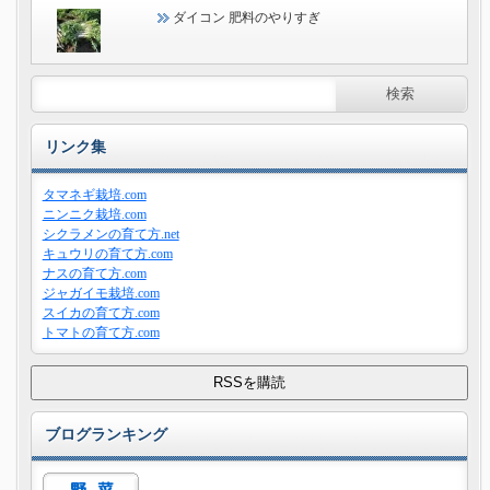
ダイコン 肥料のやりすぎ
リンク集
タマネギ栽培.com
ニンニク栽培.com
シクラメンの育て方.net
キュウリの育て方.com
ナスの育て方.com
ジャガイモ栽培.com
スイカの育て方.com
トマトの育て方.com
ブログランキング