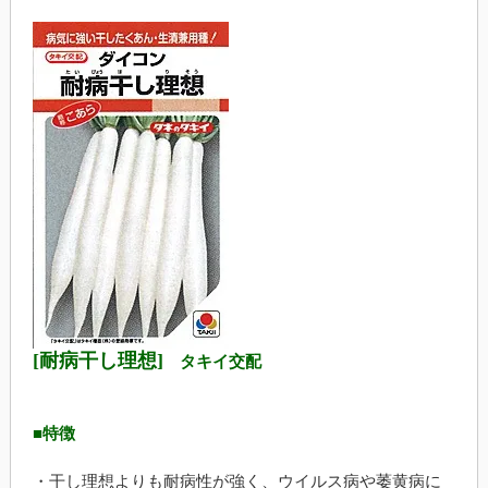
[耐病干し理想]
タキイ交配
■特徴
・干し理想よりも耐病性が強く、ウイルス病や萎黄病に