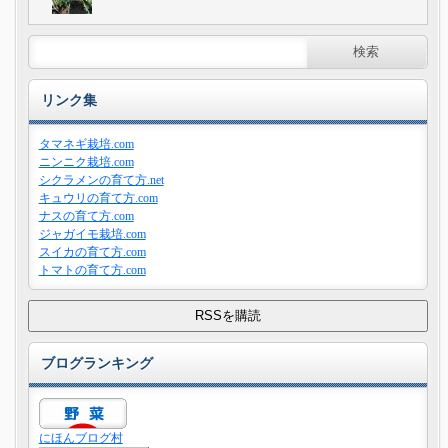
リンク集
タマネギ栽培.com
ニンニク栽培.com
シクラメンの育て方.net
キュウリの育て方.com
ナスの育て方.com
ジャガイモ栽培.com
スイカの育て方.com
トマトの育て方.com
ブログランキング
にほんブログ村