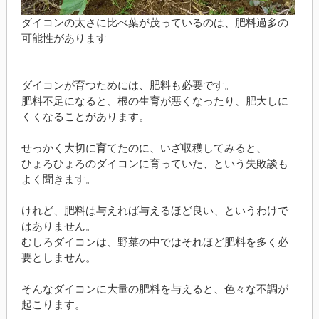
ダイコンの太さに比べ葉が茂っているのは、肥料過多の
可能性があります
ダイコンが育つためには、肥料も必要です。
肥料不足になると、根の生育が悪くなったり、肥大しに
くくなることがあります。
せっかく大切に育てたのに、いざ収穫してみると、
ひょろひょろのダイコンに育っていた、という失敗談も
よく聞きます。
けれど、肥料は与えれば与えるほど良い、というわけで
はありません。
むしろダイコンは、野菜の中ではそれほど肥料を多く必
要としません。
そんなダイコンに大量の肥料を与えると、色々な不調が
起こります。