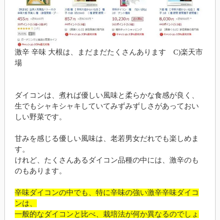
激辛 辛味 大根は、まだまだたくさんあります C)楽天市
場
ダイコンは、煮れば優しい風味と柔らかな食感が良く、
生でもシャキシャキしていてみずみずしさがあっておい
しい野菜です。
甘みを感じる優しい風味は、老若男女だれでも楽しめま
す。
けれど、たくさんあるダイコン品種の中には、激辛のも
のもあります。
辛味ダイコンの中でも、特に辛味の強い激辛辛味ダイコ
ンは、
一般的なダイコンと比べ、栽培法が何か異なるのでしょ