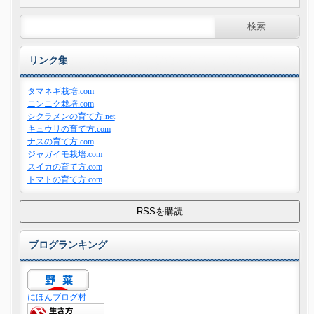
リンク集
タマネギ栽培.com
ニンニク栽培.com
シクラメンの育て方.net
キュウリの育て方.com
ナスの育て方.com
ジャガイモ栽培.com
スイカの育て方.com
トマトの育て方.com
ブログランキング
にほんブログ村