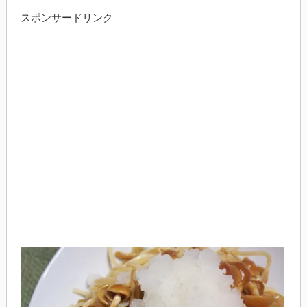
スポンサードリンク