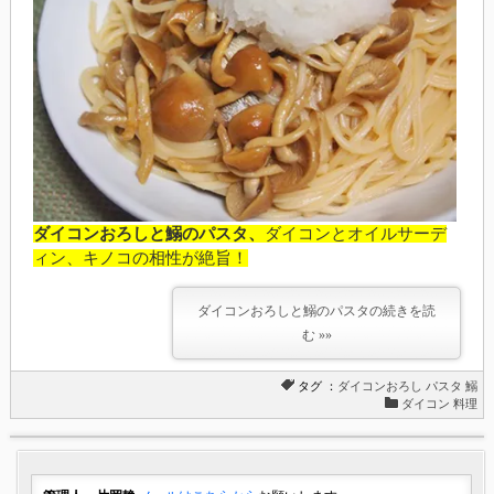
ダイコンおろしと鰯のパスタ、
ダイコンとオイルサーデ
ィン、キノコの相性が絶旨！
ダイコンおろしと鰯のパスタの続きを読
む »»
タグ ：
ダイコンおろし
パスタ
鰯
ダイコン 料理