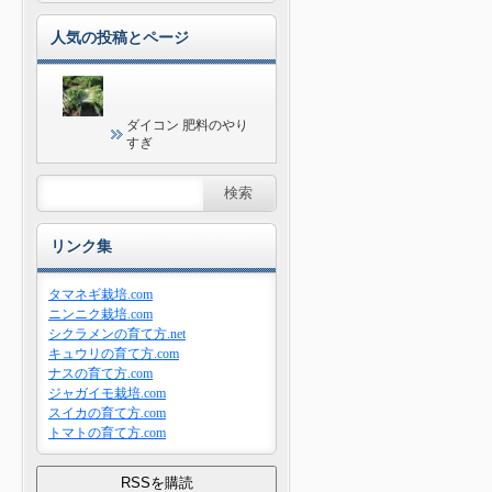
人気の投稿とページ
ダイコン 肥料のやり
すぎ
リンク集
タマネギ栽培.com
ニンニク栽培.com
シクラメンの育て方.net
キュウリの育て方.com
ナスの育て方.com
ジャガイモ栽培.com
スイカの育て方.com
トマトの育て方.com