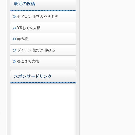
最近の投稿
ダイコン 肥料のやりすぎ
YRおでん大根
赤大根
ダイコン 葉だけ 伸びる
春こまち大根
スポンサードリンク