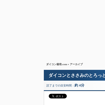
ダイコン栽培.com
» アーカイブ
ダイコンとささみのとろっ
約 4分
読了までの目安時間：