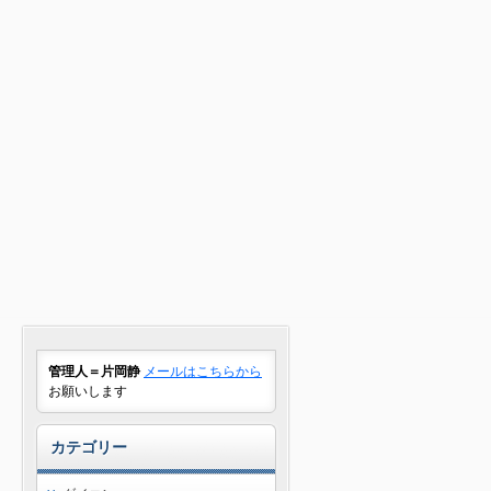
管理人＝片岡静
メールはこちらから
お願いします
カテゴリー