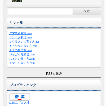
リンク集
タマネギ栽培.com
ニンニク栽培.com
シクラメンの育て方.net
キュウリの育て方.com
ナスの育て方.com
ジャガイモ栽培.com
スイカの育て方.com
トマトの育て方.com
ブログランキング
にほんブログ村