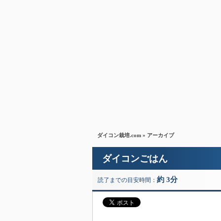
ダイコン栽培.com
» アーカイブ
ダイコンごはん
約 3分
読了までの目安時間：