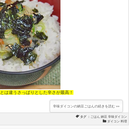
とは違うさっぱりとした辛さが最高！
辛味ダイコンの納豆ごはんの続きを読む »»
タグ ：
ごはん
納豆
辛味ダイコン
ダイコン 料理