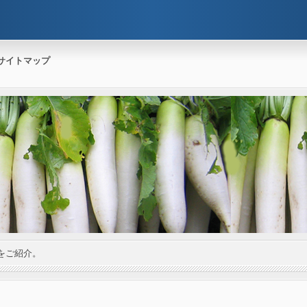
サイトマップ
をご紹介。