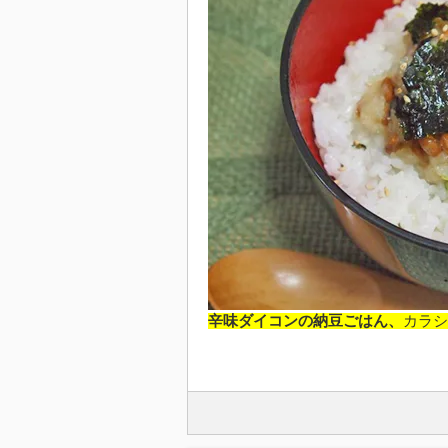
辛味ダイコンの納豆ごはん、
カラシ